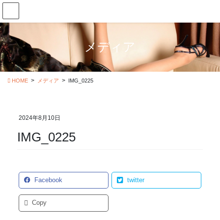
コ
ナ
ン
ビ
テ
ゲ
ン
ー
メディア
ツ
シ
に
ョ
移
ン
動
に
HOME
メディア
IMG_0225
移
動
2024年8月10日
IMG_0225
Facebook
twitter
Copy