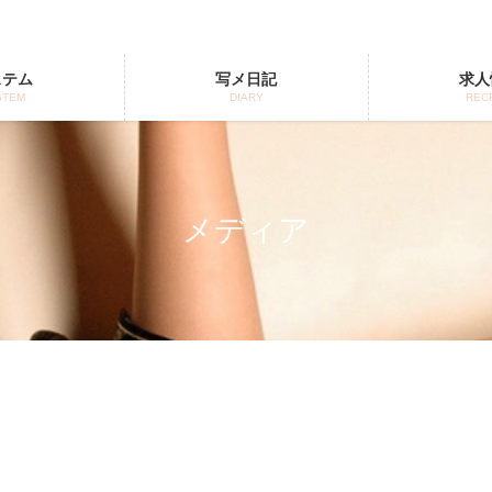
ステム
写メ日記
求人
STEM
DIARY
REC
メディア