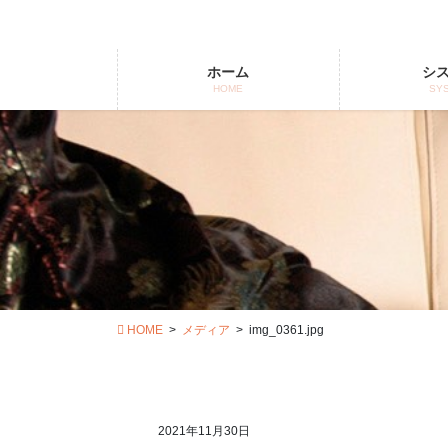
コ
ナ
ン
ビ
テ
ゲ
ホーム
シ
ン
ー
HOME
SY
ツ
シ
に
ョ
移
ン
動
に
移
動
HOME
メディア
img_0361.jpg
2021年11月30日