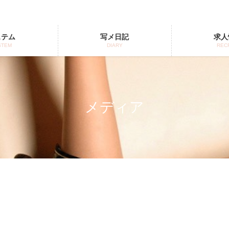
ステム
写メ日記
求人
STEM
DIARY
REC
メディア