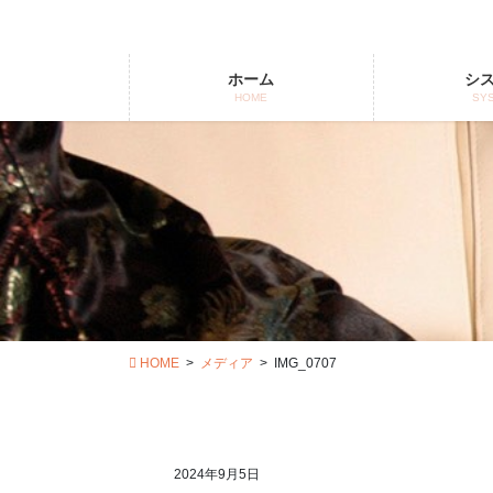
コ
ナ
ン
ビ
テ
ゲ
ホーム
シ
ン
ー
HOME
SY
ツ
シ
に
ョ
移
ン
動
に
移
動
HOME
メディア
IMG_0707
2024年9月5日