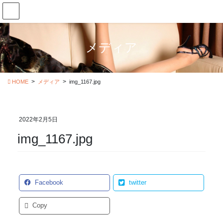
コ
ナ
ン
ビ
テ
ゲ
ン
ー
メディア
ツ
シ
に
ョ
移
ン
動
に
HOME
メディア
img_1167.jpg
移
動
2022年2月5日
img_1167.jpg
Facebook
twitter
Copy