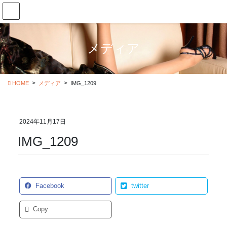
コ
ナ
ン
ビ
テ
ゲ
ン
ー
メディア
ツ
シ
に
ョ
移
ン
動
に
HOME
メディア
IMG_1209
移
動
2024年11月17日
IMG_1209
Facebook
twitter
Copy