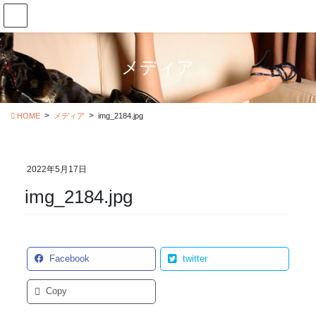
コ
ナ
ン
ビ
テ
ゲ
ン
ー
メディア
ツ
シ
に
ョ
移
ン
動
に
HOME
メディア
img_2184.jpg
移
動
2022年5月17日
img_2184.jpg
Facebook
twitter
Copy