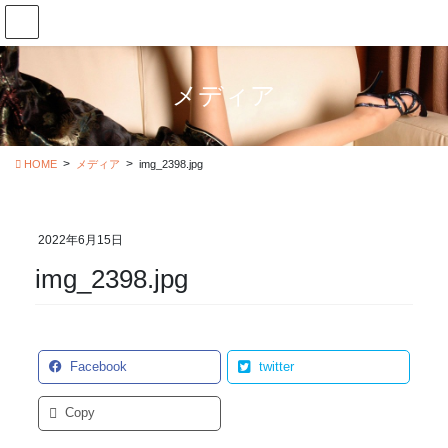
コ
ナ
ン
ビ
テ
ゲ
ン
ー
メディア
ツ
シ
に
ョ
移
ン
動
に
HOME
メディア
img_2398.jpg
移
動
2022年6月15日
img_2398.jpg
Facebook
twitter
Copy