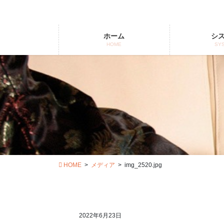
コ
ナ
ン
ビ
テ
ゲ
ホーム
シ
ン
ー
HOME
SY
ツ
シ
に
ョ
移
ン
動
に
移
動
HOME
メディア
img_2520.jpg
2022年6月23日