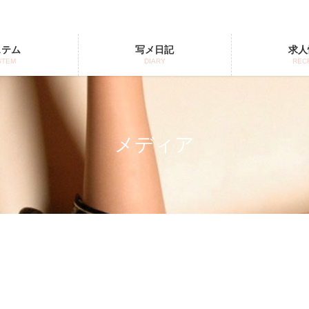
ステム
写メ日記
求人
STEM
DIARY
REC
メディア