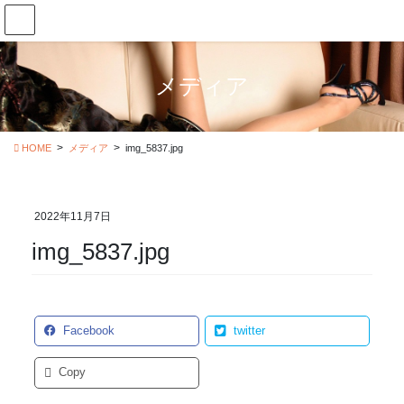
コ
ナ
ン
ビ
テ
ゲ
ン
ー
メディア
ツ
シ
に
ョ
移
ン
動
に
HOME
メディア
img_5837.jpg
移
動
2022年11月7日
img_5837.jpg
Facebook
twitter
Copy