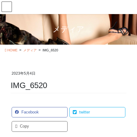
コ
ナ
ン
ビ
テ
ゲ
ン
ー
メディア
ツ
シ
に
ョ
移
ン
動
に
HOME
メディア
IMG_6520
移
動
2023年5月4日
IMG_6520
Facebook
twitter
Copy