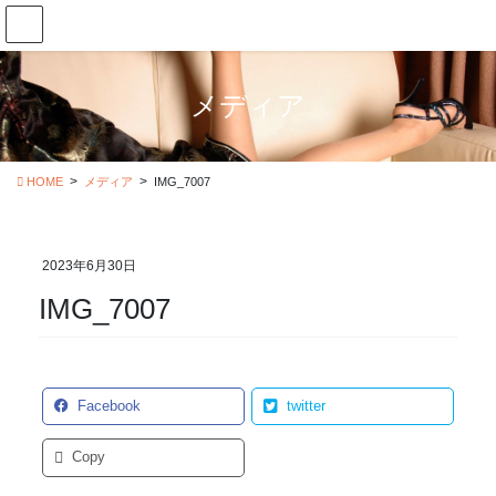
コ
ナ
ン
ビ
テ
ゲ
ン
ー
メディア
ツ
シ
に
ョ
移
ン
動
に
HOME
メディア
IMG_7007
移
動
2023年6月30日
IMG_7007
Facebook
twitter
Copy