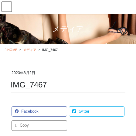
コ
ナ
ン
ビ
テ
ゲ
ン
ー
メディア
ツ
シ
に
ョ
移
ン
動
に
HOME
メディア
IMG_7467
移
動
2023年8月2日
IMG_7467
Facebook
twitter
Copy