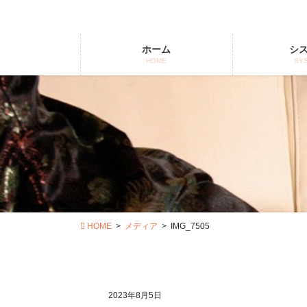
コ
ナ
ン
ビ
テ
ゲ
ホーム
シ
ン
ー
HOME
SY
ツ
シ
に
ョ
移
ン
動
に
移
動
HOME
メディア
IMG_7505
2023年8月5日