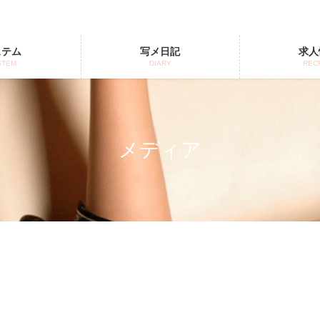
ステム
写メ日記
求人
STEM
DIARY
REC
メディア