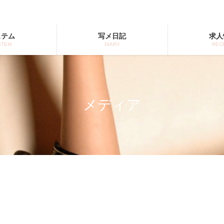
ステム
写メ日記
求人
STEM
DIARY
REC
メディア