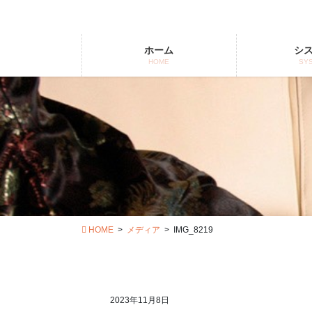
コ
ナ
ン
ビ
テ
ゲ
ホーム
シ
ン
ー
HOME
SY
ツ
シ
に
ョ
移
ン
動
に
移
動
HOME
メディア
IMG_8219
2023年11月8日