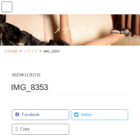
コ
ナ
ン
ビ
テ
ゲ
ン
ー
メディア
ツ
シ
に
ョ
移
ン
動
に
HOME
メディア
IMG_8353
移
動
2023年11月27日
IMG_8353
Facebook
twitter
Copy