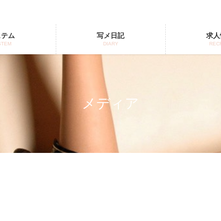
ステム
写メ日記
求人
STEM
DIARY
REC
メディア