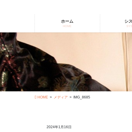
コ
ナ
ン
ビ
テ
ゲ
ホーム
シ
ン
ー
HOME
SY
ツ
シ
に
ョ
移
ン
動
に
移
動
HOME
メディア
IMG_8685
2024年1月16日