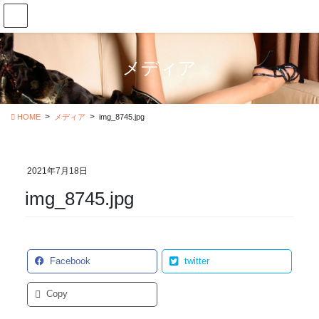
コ
ナ
ン
ビ
テ
ゲ
ン
ー
メディア
ツ
シ
に
ョ
移
ン
動
に
HOME
メディア
img_8745.jpg
移
動
2021年7月18日
img_8745.jpg
Facebook
twitter
Copy