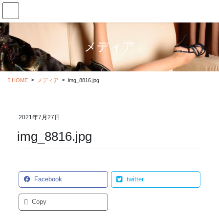
コ
ナ
ン
ビ
テ
ゲ
ン
ー
メディア
ツ
シ
に
ョ
移
ン
動
に
HOME
メディア
img_8816.jpg
移
動
2021年7月27日
img_8816.jpg
Facebook
twitter
Copy