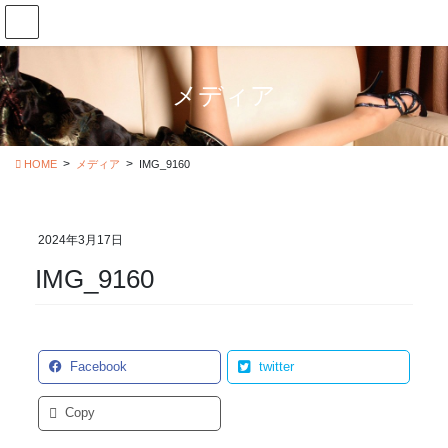
コ
ナ
ン
ビ
テ
ゲ
ン
ー
メディア
ツ
シ
に
ョ
移
ン
動
に
HOME
メディア
IMG_9160
移
動
2024年3月17日
IMG_9160
Facebook
twitter
Copy