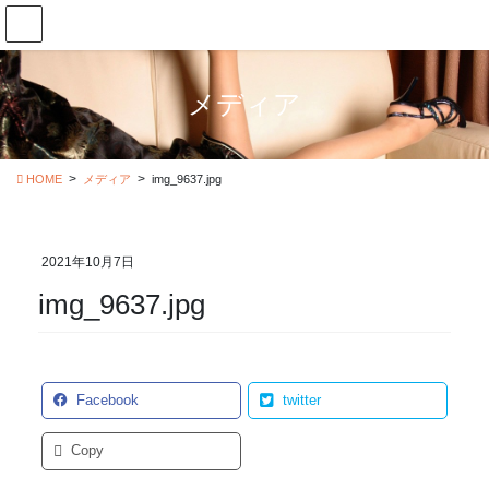
コ
ナ
ン
ビ
テ
ゲ
ン
ー
メディア
ツ
シ
に
ョ
移
ン
動
に
HOME
メディア
img_9637.jpg
移
動
2021年10月7日
img_9637.jpg
Facebook
twitter
Copy