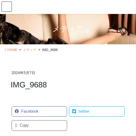
コ
ナ
ン
ビ
テ
ゲ
ン
ー
メディア
ツ
シ
に
ョ
移
ン
動
に
HOME
メディア
IMG_9688
移
動
2024年5月7日
IMG_9688
Facebook
twitter
Copy